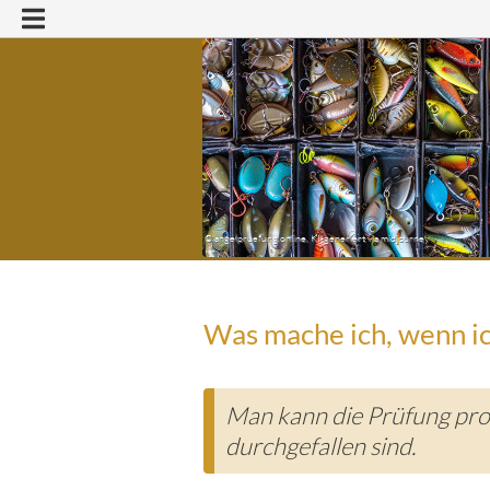
© angelpruefung.online, KI-generiert via midjourney
Was mache ich, wenn ic
Was
mache
ich,
wenn
Man kann die Prüfung prob
ich
durchfalle?
durchgefallen sind.
n