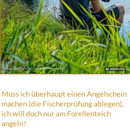
© angelpruefung.online, KI-generiert via midjourney
Muss ich überhaupt einen Angelschein
Muss
ich
machen (die Fischerprüfung ablegen),
überhaupt
einen
ich will doch nur am Forellenteich
Angelschein
angeln?
machen,
ich