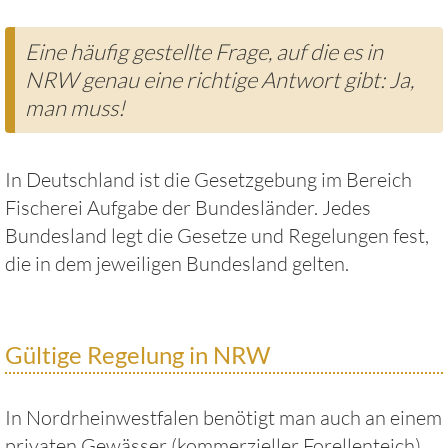
will
doch
Eine häufig gestellte Frage, auf die es in
nur
am
NRW genau eine richtige Antwort gibt: Ja,
Forellenteich
man muss!
angeln?
n
In Deutschland ist die Gesetzgebung im Bereich
Fischerei Aufgabe der Bundesländer. Jedes
Bundesland legt die Gesetze und Regelungen fest,
die in dem jeweiligen Bundesland gelten.
Gültige Regelung in NRW
In Nordrheinwestfalen benötigt man auch an einem
privaten Gewässer (kommerzieller Forellenteich)